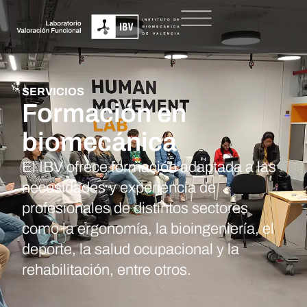
SERVICIOS
Formación en
biomecánica
El IBV ofrece formación adaptada a las
necesidades y experiencia de
profesionales de distintos sectores
como la ergonomía, la bioingeniería, el
deporte, la salud ocupacional y la
rehabilitación, entre otros.