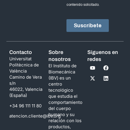
Contacto
Sobre
Síguenos en
Universitat
nosotros
redes
Politècnica de
El Instituto de
València
Biomecánica
Camino de Vera
(IBV) es un
s/n
centro
46022, Valencia
tecnológico
(España)
que estudia el
comportamiento
+34 96 111 11 80
del cuerpo
humano y su
atencion.cliente@ibv.org
relación con los
productos,