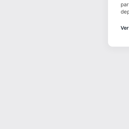
par
dep
Ver