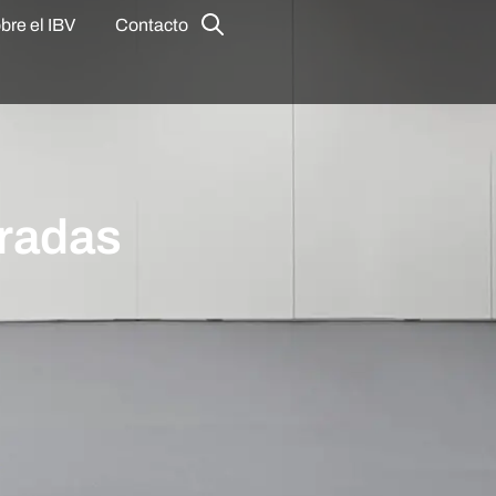
bre el IBV
Contacto
gradas