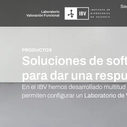
Se
PRODUCTOS
Soluciones de sof
para dar una respu
En el IBV hemos desarrollado multitud 
permiten configurar un
Laboratorio de