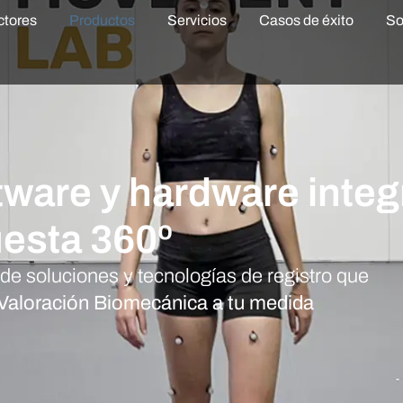
ctores
Productos
Servicios
Casos de éxito
So
tware y hardware inte
esta 360º​
de soluciones y tecnologías de registro que
 Valoración Biomecánica a tu medida