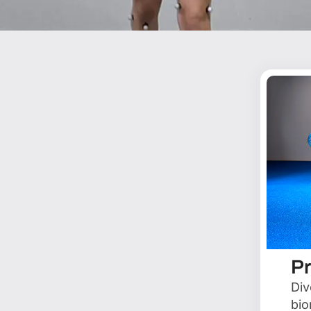
s y valoración
Pr
Div
bio