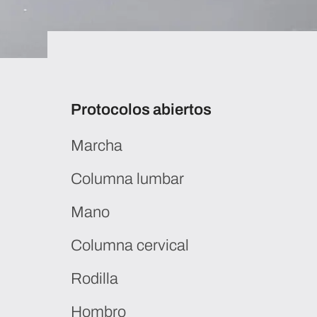
Protocolos abiertos
Marcha
Soluciones para el análisi
Columna lumbar
biomecánica
Mano
Columna cervical
Rodilla
Hombro