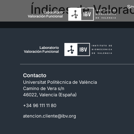
Índices de Valora
Se
Contacto
Universitat Politècnica de València
Camino de Vera s/n
46022, Valencia (España)
+34 96 111 11 80
atencion.cliente@ibv.org